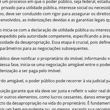
é um processo em que o poder público, seja federal, estadu
ivado para utilidade pública, interesse social ou necessid
, deve ser conduzido com rigor para assegurar os direitos
nvolvidos, as indenizações devidas e as garantias legais q
inicia-se com a declaração de utilidade pública ou interess
 expedido pela autoridade competente, especificando a áre
sidade da desapropriação. Essa etapa é crucial, pois define
 parâmetros para as negociações subsequentes.
blico deve notificar o proprietário do imóvel, informando 
essa fase, inicia-se uma negociação amigável entre o poder
ndenização a ser paga pelo imóvel.
o amigável, o poder público pode recorrer à via judicial pa
uição garante que ela deve ser justa e refletir o valor real 
uir outros elementos, como lucros cessantes, danos emer
o da desapropriação na vida do proprietário. É fundamenta
irir um bem equivalente ou, ao menos, garantir sua recomp