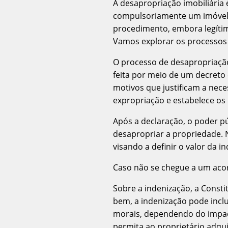
A desapropriação imobiliária 
compulsoriamente um imóvel pr
procedimento, embora legítimo
Vamos explorar os processos e
O processo de desapropriação 
feita por meio de um decreto
motivos que justificam a neces
expropriação e estabelece os
Após a declaração, o poder pú
desapropriar a propriedade. N
visando a definir o valor da i
Caso não se chegue a um acord
Sobre a indenização, a Constit
bem, a indenização pode incl
morais, dependendo do impact
permita ao proprietário adqu